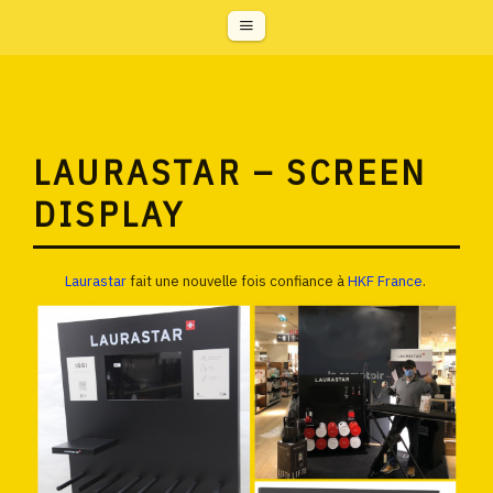
LAURASTAR – SCREEN
DISPLAY
Laurastar
fait une nouvelle fois confiance à
HKF France
.